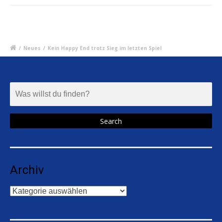
/
Neues
/
Kein Happy End trotz Sieg im letzten Spiel
Archiv
Archiv