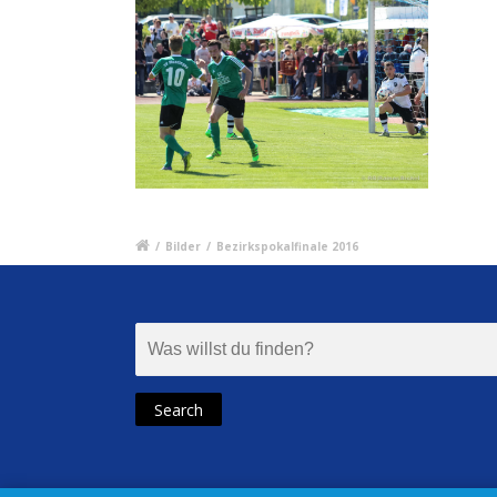
/
Bilder
/
Bezirkspokalfinale 2016